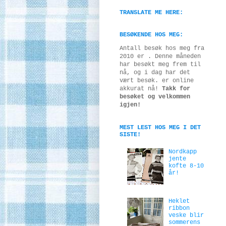
TRANSLATE ME HERE:
BESØKENDE HOS MEG:
Antall besøk hos meg fra
2010 er
. Denne måneden
har
besøkt meg frem til
nå, og i dag har det
vært
besøk.
er online
akkurat nå!
Takk for
besøket og velkommen
igjen!
MEST LEST HOS MEG I DET
SISTE!
Nordkapp
jente
kofte 8-10
år!
Heklet
ribbon
veske blir
sommerens