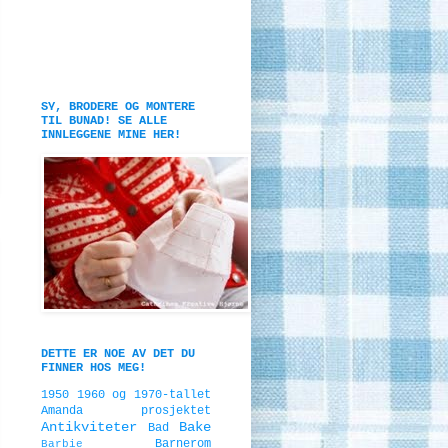
SY, BRODERE OG MONTERE
TIL BUNAD! SE ALLE
INNLEGGENE MINE HER!
DETTE ER NOE AV DET DU
FINNER HOS MEG!
1950
1960 og 1970-tallet
Amanda prosjektet
Antikviteter
Bake
Bad
Barnerom
Barbie