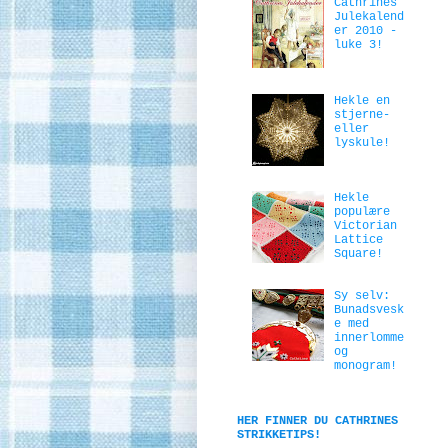
Cathrines
Julekalend
er 2010 -
luke 3!
Hekle en
stjerne-
eller
lyskule!
Hekle
populære
Victorian
Lattice
Square!
Sy selv:
Bunadsvesk
e med
innerlomme
og
monogram!
HER FINNER DU CATHRINES
STRIKKETIPS!