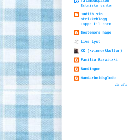
Tålamodspåsen
Estniska vantar
Judith sin
strikkeblogg
Loppe til barn
Bestemors hage
Livs Lyst
KK (kvinner&kultur)
Familie Barwitzki
Bundingen
Handarbeidsglede
Vis alle