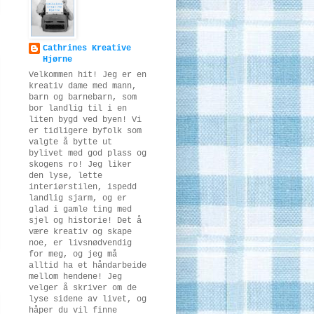
Cathrines Kreative
Hjørne
Velkommen hit! Jeg er en
kreativ dame med mann,
barn og barnebarn, som
bor landlig til i en
liten bygd ved byen! Vi
er tidligere byfolk som
valgte å bytte ut
bylivet med god plass og
skogens ro! Jeg liker
den lyse, lette
interiørstilen, ispedd
landlig sjarm, og er
glad i gamle ting med
sjel og historie! Det å
være kreativ og skape
noe, er livsnødvendig
for meg, og jeg må
alltid ha et håndarbeide
mellom hendene! Jeg
velger å skriver om de
lyse sidene av livet, og
håper du vil finne