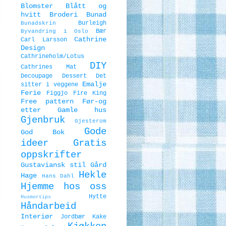
Blomster
Blått og
hvitt
Broderi
Bunad
Burleigh
Bunadskrin
Bær
Byvandring i Oslo
Cathrine
Carl Larsson
Design
Cathrineholm/Lotus
DIY
Cathrines Mat
Decoupage
Dessert
Det
Emalje
sitter i veggene
Ferie
Figgjo
Fire King
Free pattern
Før-og
etter
Gamle hus
Gjenbruk
Gjesterom
Gode
God Bok
ideer
Gratis
oppskrifter
Gustaviansk stil
Gård
Hekle
Hage
Hans Dahl
Hjemme hos oss
Hytte
Husmortips
Håndarbeid
Interiør
Jordbær
Kake