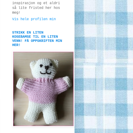
inspirasjon og et aldri
så lite fristed her hos
meg!
Vis hele profilen min
STRIKK EN LITEN
KOSEBAMSE TIL EN LITEN
VENN! FÅ OPPSKRIFTEN MIN
HER!