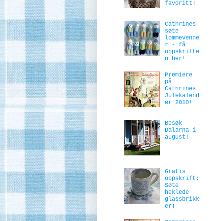
favoritt!
Cathrines
søte
lommevenne
r - få
oppskrifte
n her!
Premiere
på
Cathrines
Julekalend
er 2010!
Besøk
Dalarna i
august!
Gratis
oppskrift:
Søte
heklede
glassbrikk
er!