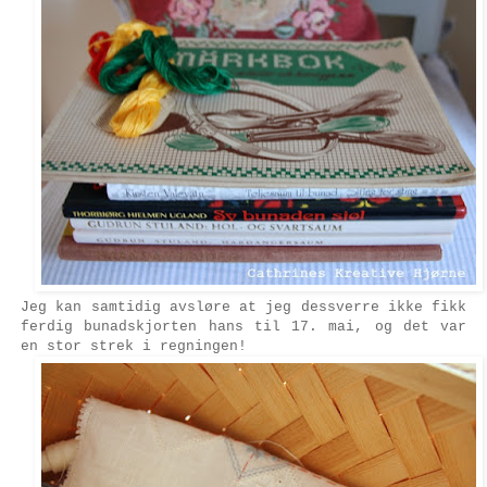
Jeg kan samtidig avsløre at jeg dessverre ikke fikk
ferdig bunadskjorten hans til 17. mai, og det var
en stor strek i regningen!