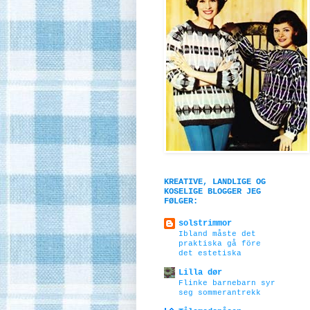
KREATIVE, LANDLIGE OG
KOSELIGE BLOGGER JEG
FØLGER:
solstrimmor
Ibland måste det
praktiska gå före
det estetiska
Lilla dør
Flinke barnebarn syr
seg sommerantrekk